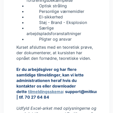
forureningsbekæmpelse
Optisk stråling
Personlige værnemidler
El-sikkerhed
Støj - Brand - Eksplosion
Særlige
arbejdspladsforanstaltninger
Pligter og ansvar
Kurset afsluttes med en teoretisk prøve,
der dokumenterer, at kursisten har
opnået den fornødne, teoretiske viden.
Er du arbejdsgiver og har flere
samtidige tilmeldinger, kan vi lette
administrationen heraf hvis du
kontakter os eller downloader
dette
tilmeldingsskema
: support@mitkursus.dk
| tlf. 70 27 64 84
Udfyld Excel-arket med oplysningerne og