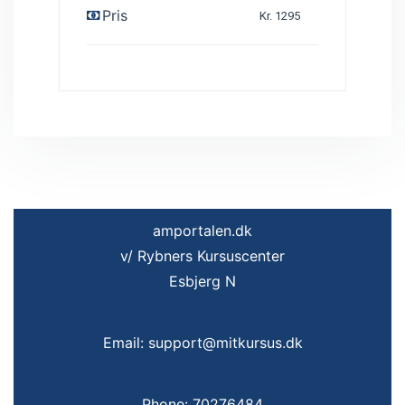
Pris
Kr. 1295
amportalen.dk
v/ Rybners Kursuscenter
Esbjerg N
Email: support@mitkursus.dk
Phone: 70276484